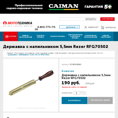
ИСКАТЬ
СТАТУС РЕМОНТА
8-800-775-79-
БАРНАУЛ
КАБИНЕТ
КОРЗИНА
00
СНЕГОУБОРОЧНАЯ
ПНЕВМО
САДОВАЯ
СТРОИТЕЛЬНОЕ
ЭЛЕКТРО
КАТАЛОГ
СИЛОВАЯ ТЕХНИКА
И ТЕПЛОВАЯ
ОБОРУДОВАНИЕ
ТЕХНИКА
ОБОРУДОВАНИЕ
ИНСТРУМЕНТ
ТЕХНИКА
Державка c напильником 5,5мм Rezer RFG70502
Главная
-
Расходные материалы
-
Для садовой техники
-
Для бензопил
-
Инструменты для заточки цепей
-
Rezer
-
Державка c напильником 5,5мм Rezer RFG70502
Артикул:
03.009.00010
В наличии
Державка c напильником 5,5мм
Rezer RFG70502
190 руб.
200 руб.
Закажи на сайте со скидкой
Количество:
КУПИТЬ В 1 КЛИК
В КОРЗИНУ
Наведите для увеличения картинки