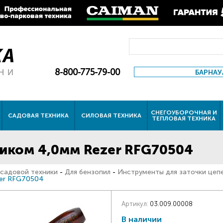
8-800-775-79-00
БАРНАУ
СНЕГОУБОРОЧНАЯ И
САДОВАЯ ТЕХНИКА
СИЛОВАЯ ТЕХНИКА
ТЕПЛОВАЯ ТЕХНИКА
иком 4,0мм Rezer RFG70504
 садовой техники
-
Для бензопил
-
Инструменты для заточки цеп
zer RFG70504
Артикул:
03.009.00008
В наличии