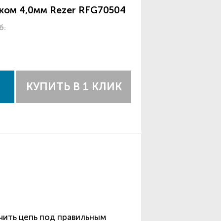
ком 4,0мм Rezer RFG70504
б.
КУПИТЬ В 1 КЛИК
чить цепь под правильным