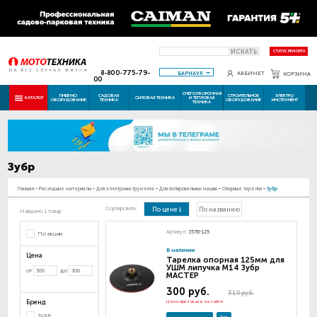
ИСКАТЬ
СТАТУС РЕМОНТА
8-800-775-79-
БАРНАУЛ
КАБИНЕТ
КОРЗИНА
00
СНЕГОУБОРОЧНАЯ
ПНЕВМО
САДОВАЯ
СТРОИТЕЛЬНОЕ
ЭЛЕКТРО
КАТАЛОГ
СИЛОВАЯ ТЕХНИКА
И ТЕПЛОВАЯ
ОБОРУДОВАНИЕ
ТЕХНИКА
ОБОРУДОВАНИЕ
ИНСТРУМЕНТ
ТЕХНИКА
Зубр
Главная
-
Расходные материалы
-
Для электроинструмента
-
Для полировальных машин
-
Опорные тарелки
-
Зубр
Сортировать:
По цене
По названию
Найдено 1 товар
Артикул:
3578-125
По акции
В наличии
Цена
Тарелка опорная 125мм для
УШМ липучка M14 Зубр
от
до
МАСТЕР
300 руб.
310 руб.
Бренд
Цена при заказе на сайте
ЗУБР