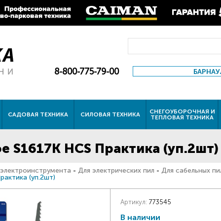
8-800-775-79-00
БАРНАУ
СНЕГОУБОРОЧНАЯ И
САДОВАЯ ТЕХНИКА
СИЛОВАЯ ТЕХНИКА
ТЕПЛОВАЯ ТЕХНИКА
 S1617К HCS Практика (уп.2шт)
 электроинструмента
-
Для электрических пил
-
Для сабельных пи
актика (уп.2шт)
Артикул:
773545
В наличии