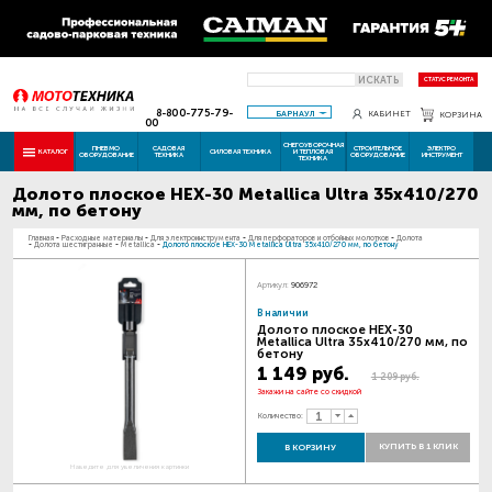
ИСКАТЬ
СТАТУС РЕМОНТА
8-800-775-79-
БАРНАУЛ
КАБИНЕТ
КОРЗИНА
00
СНЕГОУБОРОЧНАЯ
ПНЕВМО
САДОВАЯ
СТРОИТЕЛЬНОЕ
ЭЛЕКТРО
КАТАЛОГ
СИЛОВАЯ ТЕХНИКА
И ТЕПЛОВАЯ
ОБОРУДОВАНИЕ
ТЕХНИКА
ОБОРУДОВАНИЕ
ИНСТРУМЕНТ
ТЕХНИКА
Долото плоское HEX-30 Metallica Ultra 35x410/270
мм, по бетону
Главная
-
Расходные материалы
-
Для электроинструмента
-
Для перфораторов и отбойных молотков
-
Долота
-
Долота шестигранные
-
Metallica
-
Долото плоское HEX-30 Metallica Ultra 35x410/270 мм, по бетону
Артикул:
906972
В наличии
Долото плоское HEX-30
Metallica Ultra 35x410/270 мм, по
бетону
1 149 руб.
1 209 руб.
Закажи на сайте со скидкой
Количество:
КУПИТЬ В 1 КЛИК
В КОРЗИНУ
Наведите для увеличения картинки