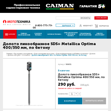
ИСКАТЬ
СТАТУС РЕМОНТА
8-800-775-79-
БАРНАУЛ
КАБИНЕТ
КОРЗИНА
00
СНЕГОУБОРОЧНАЯ
ПНЕВМО
САДОВАЯ
СТРОИТЕЛЬНОЕ
ЭЛЕКТРО
КАТАЛОГ
СИЛОВАЯ ТЕХНИКА
И ТЕПЛОВАЯ
ОБОРУДОВАНИЕ
ТЕХНИКА
ОБОРУДОВАНИЕ
ИНСТРУМЕНТ
ТЕХНИКА
Долото пикообразное SDS+ Metallica Optima
400/350 мм, по бетону
Главная
-
Расходные материалы
-
Для электроинструмента
-
Для перфораторов и отбойных молотков
-
Долота
-
Долота SDS-plus
-
Metallica
-
Долото пикообразное SDS+ Metallica Optima 400/350 мм, по бетону
Артикул:
906651
В наличии
Долото пикообразное SDS+
Metallica Optima 400/350 мм, по
бетону
290 руб.
305 руб.
Закажи на сайте со скидкой
Количество:
КУПИТЬ В 1 КЛИК
В КОРЗИНУ
Наведите для увеличения картинки