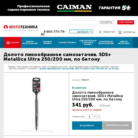
ИСКАТЬ
СТАТУС РЕМОНТА
8-800-775-79-
БАРНАУЛ
КАБИНЕТ
КОРЗИНА
00
СНЕГОУБОРОЧНАЯ
ПНЕВМО
САДОВАЯ
СТРОИТЕЛЬНОЕ
ЭЛЕКТРО
КАТАЛОГ
СИЛОВАЯ ТЕХНИКА
И ТЕПЛОВАЯ
ОБОРУДОВАНИЕ
ТЕХНИКА
ОБОРУДОВАНИЕ
ИНСТРУМЕНТ
ТЕХНИКА
Долото пикообразное самозатачив. SDS+
Metallica Ultra 250/200 мм, по бетону
Главная
-
Расходные материалы
-
Для электроинструмента
-
Для перфораторов и отбойных молотков
-
Долота
-
Долота SDS-plus
-
Metallica
-
Долото пикообразное самозатачив. SDS+ Metallica Ultra 250/200 мм, по бетону
Артикул:
906637
В наличии
Долото пикообразное
самозатачив. SDS+ Metallica
Ultra 250/200 мм, по бетону
341 руб.
359 руб.
Закажи на сайте со скидкой
Количество:
КУПИТЬ В 1 КЛИК
В КОРЗИНУ
Наведите для увеличения картинки