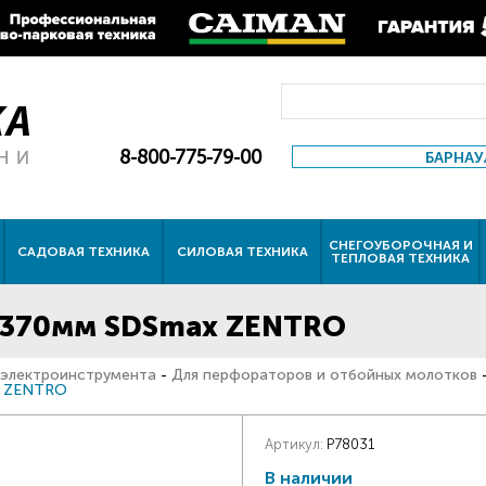
8-800-775-79-00
БАРНАУ
СНЕГОУБОРОЧНАЯ И
САДОВАЯ ТЕХНИКА
СИЛОВАЯ ТЕХНИКА
ТЕПЛОВАЯ ТЕХНИКА
0*370мм SDSmax ZENTRO
 электроинструмента
-
Для перфораторов и отбойных молотков
x ZENTRO
Артикул:
P78031
В наличии