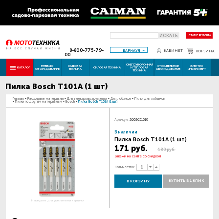
ИСКАТЬ
СТАТУС РЕМОНТА
8-800-775-79-
БАРНАУЛ
КАБИНЕТ
КОРЗИНА
00
СНЕГОУБОРОЧНАЯ
ПНЕВМО
САДОВАЯ
СТРОИТЕЛЬНОЕ
ЭЛЕКТРО
КАТАЛОГ
СИЛОВАЯ ТЕХНИКА
И ТЕПЛОВАЯ
ОБОРУДОВАНИЕ
ТЕХНИКА
ОБОРУДОВАНИЕ
ИНСТРУМЕНТ
ТЕХНИКА
Пилка Bosch Т101А (1 шт)
Главная
-
Расходные материалы
-
Для электроинструмента
-
Для лобзиков
-
Пилки для лобзиков
-
Пилки по другим материалам
-
Bosch
-
Пилка Bosch Т101А (1 шт)
Артикул:
2608631010
В наличии
Пилка Bosch Т101А (1 шт)
171 руб.
180 руб.
Закажи на сайте со скидкой
Количество:
КУПИТЬ В 1 КЛИК
В КОРЗИНУ
Наведите для увеличения картинки