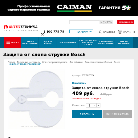
ИСКАТЬ
СТАТУС РЕМОНТА
8-800-775-79-
БАРНАУЛ
КАБИНЕТ
КОРЗИНА
00
СНЕГОУБОРОЧНАЯ
ПНЕВМО
САДОВАЯ
СТРОИТЕЛЬНОЕ
ЭЛЕКТРО
КАТАЛОГ
СИЛОВАЯ ТЕХНИКА
И ТЕПЛОВАЯ
ОБОРУДОВАНИЕ
ТЕХНИКА
ОБОРУДОВАНИЕ
ИНСТРУМЕНТ
ТЕХНИКА
Защита от скола стружки Bosch
Главная
-
Расходные материалы
-
Для электроинструмента
-
Для лобзиков
-
Оснастка и приспособления
-
Bosch
-
Защита от скола стружки Bosch
Артикул:
2607010079
В наличии
Защита от скола стружки Bosch
409 руб.
430 руб.
Закажи на сайте со скидкой
Количество:
КУПИТЬ В 1 КЛИК
В КОРЗИНУ
Наведите для увеличения картинки