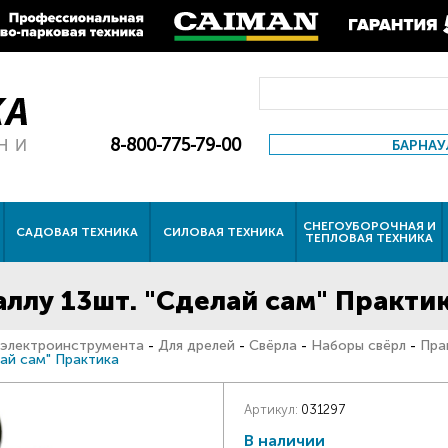
8-800-775-79-00
БАРНАУ
СНЕГОУБОРОЧНАЯ И
САДОВАЯ ТЕХНИКА
СИЛОВАЯ ТЕХНИКА
ТЕПЛОВАЯ ТЕХНИКА
аллу 13шт. "Сделай сам" Практи
 электроинструмента
-
Для дрелей
-
Свёрла
-
Наборы свёрл
-
Пра
лай сам" Практика
Артикул:
031297
В наличии