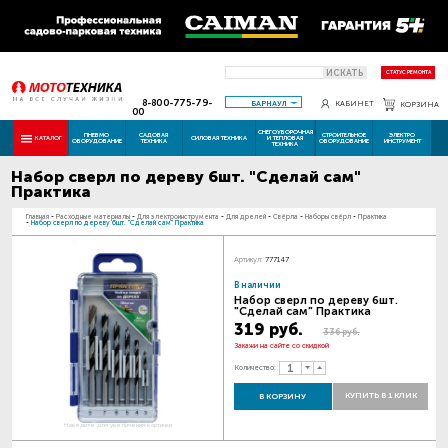
ИСКАТЬ
СТАТУС РЕМОНТА
8-800-775-79-
БАРНАУЛ
КАБИНЕТ
КОРЗИНА
00
СНЕГОУБОРОЧНАЯ
ПНЕВМО
САДОВАЯ
СТРОИТЕЛЬНОЕ
ЭЛЕКТРО
КАТАЛОГ
СИЛОВАЯ ТЕХНИКА
И ТЕПЛОВАЯ
ОБОРУДОВАНИЕ
ТЕХНИКА
ОБОРУДОВАНИЕ
ИНСТРУМЕНТ
ТЕХНИКА
Набор сверл по дереву 6шт. "Сделай сам"
Практика
Главная
-
Расходные материалы
-
Для электроинструмента
-
Для дрелей
-
Свёрла
-
Наборы свёрл
-
Практика
-
Набор сверл по дереву 6шт. "Сделай сам" Практика
Артикул:
777147
В наличии
Набор сверл по дереву 6шт.
"Сделай сам" Практика
319 руб.
336 руб.
Закажи на сайте со скидкой
Количество:
КУПИТЬ В 1 КЛИК
В КОРЗИНУ
Наведите для увеличения картинки