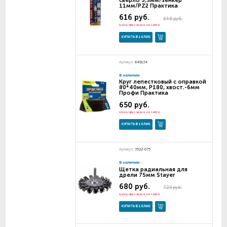
11мм/PZ2 Практика
616 руб.
648 руб.
Цена при заказе на сайте
КУПИТЬ В 1 КЛИК
Артикул:
649134
В наличии
Круг лепестковый с оправкой
80*40мм, P180, хвост.-6мм
Профи Практика
650 руб.
Цена при заказе на сайте
КУПИТЬ В 1 КЛИК
Артикул:
3522-075
В наличии
Щетка радиальная для
дрели 75мм Stayer
680 руб.
720 руб.
Цена при заказе на сайте
КУПИТЬ В 1 КЛИК