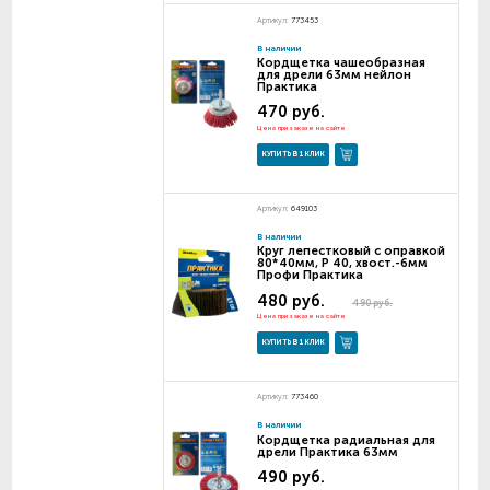
Артикул:
773453
В наличии
Кордщетка чашеобразная
для дрели 63мм нейлон
Практика
470 руб.
Цена при заказе на сайте
КУПИТЬ В 1 КЛИК
Артикул:
649103
В наличии
Круг лепестковый с оправкой
80*40мм, P 40, хвост.-6мм
Профи Практика
480 руб.
490 руб.
Цена при заказе на сайте
КУПИТЬ В 1 КЛИК
Артикул:
773460
В наличии
Кордщетка радиальная для
дрели Практика 63мм
490 руб.