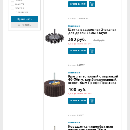
BOSCH
MAKITA
КУПИТЬ В 1 КЛИК
STAYER
ПРАКТИКА
Артикул:
3522-075-2
Применить
Очистить
В наличии
Щетка радиальная 2-рядная
для дрели 75мм Stayer
390 руб.
410 руб.
Цена при заказе на сайте
КУПИТЬ В 1 КЛИК
Артикул:
649097
В наличии
Круг лепестковый с оправкой
60*30мм, комбинированный,
хвост.-6мм Профи Практика
400 руб.
Цена при заказе на сайте
КУПИТЬ В 1 КЛИК
Артикул:
032560
В наличии
Кордщетка чашеобразная
витая для дрели 75мм