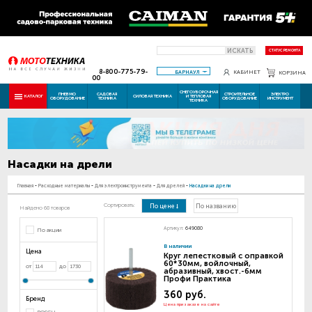
ИСКАТЬ
СТАТУС РЕМОНТА
8-800-775-79-
БАРНАУЛ
КАБИНЕТ
КОРЗИНА
00
СНЕГОУБОРОЧНАЯ
ПНЕВМО
САДОВАЯ
СТРОИТЕЛЬНОЕ
ЭЛЕКТРО
КАТАЛОГ
СИЛОВАЯ ТЕХНИКА
И ТЕПЛОВАЯ
ОБОРУДОВАНИЕ
ТЕХНИКА
ОБОРУДОВАНИЕ
ИНСТРУМЕНТ
ТЕХНИКА
Насадки на дрели
Главная
-
Расходные материалы
-
Для электроинструмента
-
Для дрелей
-
Насадки на дрели
Сортировать:
По цене
По названию
Найдено 68 товаров
Артикул:
649080
По акции
В наличии
Цена
Круг лепестковый с оправкой
60*30мм, войлочный,
от
до
абразивный, хвост.-6мм
Профи Практика
360 руб.
Бренд
Цена при заказе на сайте