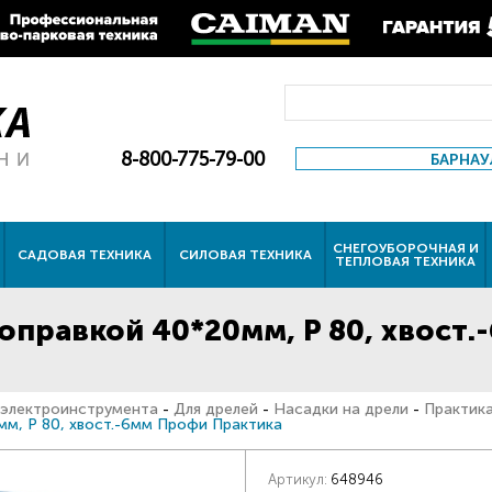
8-800-775-79-00
БАРНАУ
СНЕГОУБОРОЧНАЯ И
САДОВАЯ ТЕХНИКА
СИЛОВАЯ ТЕХНИКА
ТЕПЛОВАЯ ТЕХНИКА
 оправкой 40*20мм, P 80, хвост
 электроинструмента
-
Для дрелей
-
Насадки на дрели
-
Практик
мм, P 80, хвост.-6мм Профи Практика
Артикул:
648946