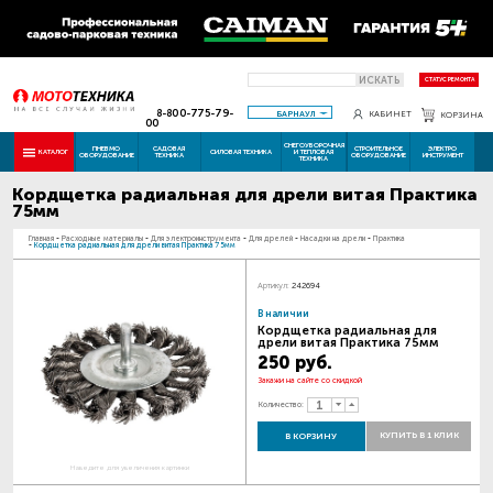
ИСКАТЬ
СТАТУС РЕМОНТА
8-800-775-79-
БАРНАУЛ
КАБИНЕТ
КОРЗИНА
00
СНЕГОУБОРОЧНАЯ
ПНЕВМО
САДОВАЯ
СТРОИТЕЛЬНОЕ
ЭЛЕКТРО
КАТАЛОГ
СИЛОВАЯ ТЕХНИКА
И ТЕПЛОВАЯ
ОБОРУДОВАНИЕ
ТЕХНИКА
ОБОРУДОВАНИЕ
ИНСТРУМЕНТ
ТЕХНИКА
Кордщетка радиальная для дрели витая Практика
75мм
Главная
-
Расходные материалы
-
Для электроинструмента
-
Для дрелей
-
Насадки на дрели
-
Практика
-
Кордщетка радиальная для дрели витая Практика 75мм
Артикул:
242694
В наличии
Кордщетка радиальная для
дрели витая Практика 75мм
250 руб.
Закажи на сайте со скидкой
Количество:
КУПИТЬ В 1 КЛИК
В КОРЗИНУ
Наведите для увеличения картинки