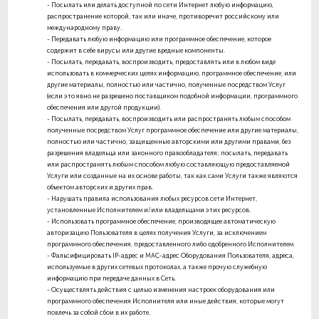
- Посылать или делать доступной по сети Интернет любую информацию,
распространение которой, так или иначе, противоречит российскому или
международному праву.
- Передавать любую информацию или программное обеспечение, которое
содержит в себе вирусы или другие вредные компоненты.
- Посылать, передавать, воспроизводить, предоставлять или в любом виде
использовать в коммерческих целях информацию, программное обеспечение, или
другие материалы, полностью или частично, полученные посредством Услуг
(если это явно не разрешено поставщиком подобной информации, программного
обеспечения или другой продукции).
- Посылать, передавать, воспроизводить или распространять любым способом
полученные посредством Услуг программное обеспечение или другие материалы,
полностью или частично, защищенные авторскими или другими правами, без
разрешения владельца или законного правообладателя; посылать, передавать
или распространять любым способом любую составляющую предоставляемой
Услуги или созданные на их основе работы, так как сами Услуги также являются
объектом авторских и других прав.
- Нарушать правила использования любых ресурсов сети Интернет,
установленные Исполнителем и/или владельцами этих ресурсов.
- Использовать программное обеспечение, производящее автоматическую
авторизацию Пользователя в целях получения Услуги, за исключением
программного обеспечения, предоставленного либо одобренного Исполнителем.
- Фальсифицировать IP-адрес и MAC-адрес Оборудования Пользователя, адреса,
используемые в других сетевых протоколах, а также прочую служебную
информацию при передаче данных в Сеть.
- Осуществлять действия с целью изменения настроек оборудования или
программного обеспечения Исполнителя или иные действия, которые могут
повлечь за собой сбои в их работе.