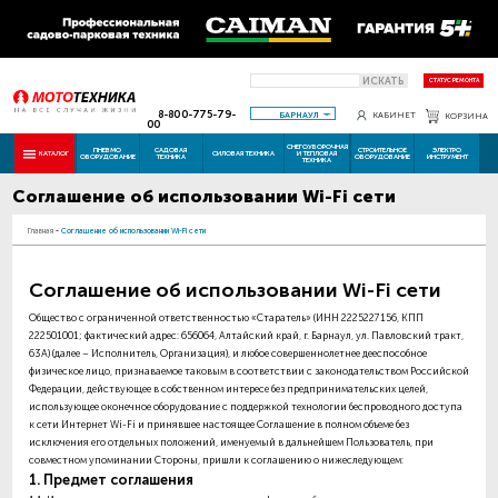
ИСКАТЬ
СТАТУС РЕМОНТА
8-800-775-79-
БАРНАУЛ
КАБИНЕТ
КОРЗИНА
00
СНЕГОУБОРОЧНАЯ
ПНЕВМО
САДОВАЯ
СТРОИТЕЛЬНОЕ
ЭЛЕКТРО
КАТАЛОГ
СИЛОВАЯ ТЕХНИКА
И ТЕПЛОВАЯ
ОБОРУДОВАНИЕ
ТЕХНИКА
ОБОРУДОВАНИЕ
ИНСТРУМЕНТ
ТЕХНИКА
Соглашение об использовании Wi-Fi сети
Главная
-
Соглашение об использовании Wi-Fi сети
Соглашение об использовании Wi-Fi сети
Общество с ограниченной ответственностью «Старатель» (ИНН 2225227156, КПП
222501001; фактический адрес: 656064, Алтайский край, г. Барнаул, ул. Павловский тракт,
63А) (далее –
Исполнитель
,
Организация
), и любое совершеннолетнее дееспособное
физическое лицо, признаваемое таковым в соответствии с законодательством Российской
Федерации, действующее в собственном интересе без предпринимательских целей,
использующее оконечное оборудование с поддержкой технологии беспроводного доступа
к сети Интернет Wi-Fi и принявшее настоящее Соглашение в полном объеме без
исключения его отдельных положений, именуемый в дальнейшем
Пользователь
, при
совместном упоминании
Стороны
, пришли к соглашению о нижеследующем:
1. Предмет соглашения