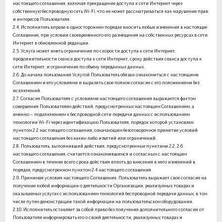
настоящего соглашения, включая прекращение доступа к сети Интернет через
собственную беспроводную сеть Wi-Fi, что не может рассматриваться как нарушение прав
и интересов Пользователя.
2.4.
Исполнитель вправе в одностороннем порядке вносить любые изменения в настоящее
Соглашение, при условии своевременного его размещения на собственных ресурсах в сети
Интернет в обновленной редакции.
2.5.
Услуга может иметь ограничения по скорости доступа к сети Интернет,
продолжительности сеанса доступа к сети Интернет, сроку действия сеанса доступа к
сети Интернет, и ограничение по объему переданных данных.
2.6.
До начала пользования Услугой Пользователь обязан ознакомиться с настоящими
Соглашением и его условиями и выразить свое полное согласие с его положениями без
исключений.
2.7.
Согласие Пользователя с условиями настоящего соглашения выражается фактом
совершения Пользователем действий, предусмотренных настоящим Соглашением, а
именно – подключением к беспроводной сети передачи данных с использованием
технологии Wi-Fi через идентификацию Пользователя, порядок которой установлен
пунктом 2.2 настоящего соглашения, означающим безоговорочное принятие условий
настоящего соглашения без каких-либо изъятий или ограничений.
2.8.
Пользователь, выполнивший действия, предусмотренные пунктами 2.2, 2.6
настоящего соглашения, считается ознакомившимся и согласным с настоящим
Соглашением в течение всего срока действия вплоть до внесения в него изменений в
порядке, предусмотренном пунктом 2.4 настоящего соглашения.
2.9.
Принимая условия настоящего Соглашения, Пользователь выражает свое согласие на
получение любой информации о деятельности Организации, реализуемых товарах и
оказываемых услугах с использованием технологий беспроводной передачи данных, в том
числе путем демонстрации такой информации на пользовательском оборудовании.
2.10.
Исполнитель оставляет за собой право без получения дополнительного согласия от
Пользователя информировать его о своей деятельности, реализуемых товарах и