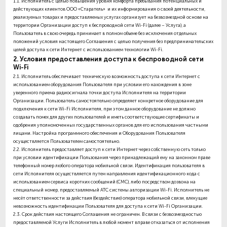
1.1.
Исполнитель с целью повышения уровня комфорта пребывания потенциальных и
действующих клиентов ООО «Старатель» и их информирования о своей деятельности,
реализуемых товарах и предоставляемых услугах организует на безвозмездной основе на
территории Организации доступ к беспроводной сети Wi-Fi (далее –
Услуга
), а
Пользователь в свою очередь принимает в полном объеме без исключения отдельных
положений условия настоящего Соглашения с целью получения без предпринимательских
целей доступа к сети Интернет с использованием технологии Wi-Fi.
2. Условия предоставления доступа к беспроводной сети
Wi-Fi
2.1.
Исполнитель обеспечивает техническую возможность доступа к сети Интернет с
использованием оборудования Пользователя при условии его нахождения в зоне
уверенного приема радиосигнала точки доступа Исполнителя на территории
Организации. Пользователь самостоятельно определяет конкретное оборудование для
подключения к сети Wi-Fi Исполнителя, при этом данное оборудование не должно
создавать помех для других пользователей и иметь соответствующие сертификаты и
одобрения уполномоченных государственных органов для его использования частными
лицами. Настройка программного обеспечения и Оборудования Пользователя
осуществляется Пользователем самостоятельно.
2.2.
Исполнитель предоставляет доступ к сети Интернет через собственную сеть только
при условии идентификации Пользования через принадлежащий ему на законном праве
телефонный номер любого оператора мобильной связи. Идентификация пользователя в
сети Исполнителя осуществляется путем направления идентификационного кода с
использованием сервиса коротких сообщений (СМС), либо посредством дозвона на
специальный номер, предоставляемый АТС системы авторизации Wi-Fi. Исполнитель не
несёт ответственности за действия (бездействие) оператора мобильной связи, влекущие
невозможность идентификации Пользователя для доступа к сети Wi-Fi Организации.
2.3.
Срок действия настоящего Соглашения не ограничен. В связи с безвозмездностью
предоставляемой Услуги Исполнитель в любой момент вправе отказаться от исполнения