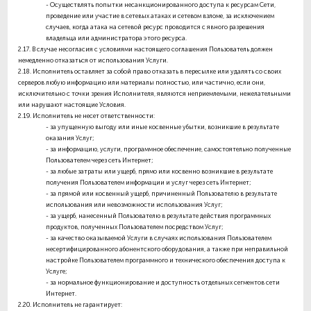
- Осуществлять попытки несанкционированного доступа к ресурсам Сети,
проведение или участие в сетевых атаках и сетевом взломе, за исключением
случаев, когда атака на сетевой ресурс проводится с явного разрешения
владельца или администратора этого ресурса.
2.17.
В случае несогласия с условиями настоящего соглашения Пользователь должен
немедленно отказаться от использования Услуги.
2.18.
Исполнитель оставляет за собой право отказать в пересылке или удалять со своих
серверов любую информацию или материалы полностью, или частично, если они,
исключительно с точки зрения Исполнителя, являются неприемлемыми, нежелательными
или нарушают настоящие Условия.
2.19.
Исполнитель
не несет ответственности
:
- за упущенную выгоду или иные косвенные убытки, возникшие в результате
оказания Услуг;
- за информацию, услуги, программное обеспечение, самостоятельно полученные
Пользователем через сеть Интернет;
- за любые затраты или ущерб, прямо или косвенно возникшие в результате
получения Пользователем информации и услуг через сеть Интернет;
- за прямой или косвенный ущерб, причиненный Пользователю в результате
использования или невозможности использования Услуг;
- за ущерб, нанесенный Пользователю в результате действия программных
продуктов, полученных Пользователем посредством Услуг;
- за качество оказываемой Услуги в случаях использования Пользователем
несертифицированного абонентского оборудования, а также при неправильной
настройке Пользователем программного и технического обеспечения доступа к
Услуге;
- за нормальное функционирование и доступность отдельных сегментов сети
Интернет.
2.20.
Исполнитель
не гарантирует
: