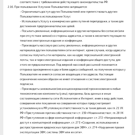
соответствии с требованиями действующего законодательства РФ.
2.16.
При пользовании Услугами Пользователю
запрещается
:
- Ограничивать доступ других Пользователей или препятствовать другим
Пользователям в использовании Услуг.
- Использовать Услугу в коммерческих целях путем её перепродажи, а также для
достижения предпринимательских целей.
- Посылать рекламные, информационные и другие материалы без согласия (или
при отсутствии заявки) со стороны адресатов, а также в несоответствующие по
тематике электронные издания и конференции.
- Производить массовую рассылку рекламных, информационных и других
материалов другим пользователям сети интернет, кроме случаев, когда адресаты
согласны получить эти материалы, как на адрес персональной электронной
почты, так и через электронные издания и конференции общего доступа, для
этого не предназначенные. Под веерной массовой рассылкой понимается
отправка одновременно в два и более адреса сообщений, на получение которых у
Пользователя не имеется согласия владельцев этих адресов. Настоящее
ограничение никоим образом не имеет отношения к системе электронной
подписки.
- Производить самовольное (несанкционированное) проникновение в любые
технологические компоненты (узлы), программы, базы данных и иные
составляющие элементы сети Исполнителя и Интернет, имея в виду действия,
совершение или покушение на совершение которых предусматривает
установленную в РФ уголовную ответственность за такие деяния, как гл. 21 УК
РФ «Преступления против собственности» ст. 159 «Мошенничество»; гл. 28 УК
РФ «Преступления в сфере компьютерной информации»: ст. 272 «Неправомерный
доступ к компьютерной информации», ст. 273 «Создание, использование и
распространение вредоносных программ для ЭВМ», ст. 274 «Нарушение правил
эксплуатации ЭВМ, системы ЭВМ или их сети».