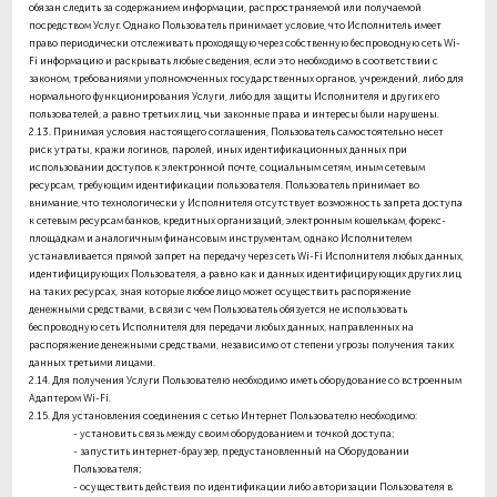
обязан следить за содержанием информации, распространяемой или получаемой
посредством Услуг. Однако Пользователь принимает условие, что Исполнитель имеет
право периодически отслеживать проходящую через собственную беспроводную сеть Wi-
Fi информацию и раскрывать любые сведения, если это необходимо в соответствии с
законом, требованиями уполномоченных государственных органов, учреждений, либо для
нормального функционирования Услуги, либо для защиты Исполнителя и других его
пользователей, а равно третьих лиц, чьи законные права и интересы были нарушены.
2.13.
Принимая условия настоящего соглашения, Пользователь самостоятельно несет
риск утраты, кражи логинов, паролей, иных идентификационных данных при
использовании доступов к электронной почте, социальным сетям, иным сетевым
ресурсам, требующим идентификации пользователя. Пользователь принимает во
внимание, что технологически у Исполнителя отсутствует возможность запрета доступа
к сетевым ресурсам банков, кредитных организаций, электронным кошелькам, форекс-
площадкам и аналогичным финансовым инструментам, однако Исполнителем
устанавливается прямой запрет на передачу через сеть Wi-Fi Исполнителя любых данных,
идентифицирующих Пользователя, а равно как и данных идентифицирующих других лиц
на таких ресурсах, зная которые любое лицо может осуществить распоряжение
денежными средствами, в связи с чем Пользователь обязуется не использовать
беспроводную сеть Исполнителя для передачи любых данных, направленных на
распоряжение денежными средствами, независимо от степени угрозы получения таких
данных третьими лицами.
2.14.
Для получения Услуги Пользователю необходимо иметь оборудование со встроенным
Адаптером Wi-Fi.
2.15.
Для установления соединения с сетью Интернет Пользователю необходимо:
- установить связь между своим оборудованием и точкой доступа;
- запустить интернет-браузер, предустановленный на Оборудовании
Пользователя;
- осуществить действия по идентификации либо авторизации Пользователя в