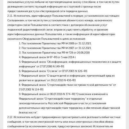
оказываемых услугах любыми не противоречащими закону способами, в том числе путем
размещения соответствующей информации на стартовой странице после
предоставления доступа к беспроводной сети передачи данных.
2.11.
Исполнитель, идентифицируя Пользователей в порядке, установленном настоящим
Соглашением, в том числе путем установления абонентского номера, назначенного
оператором связи Пользователю в соответствии с договором об оказании услуг
подвижной радиотелефонной связи, вправе осуществлять обработку и хранение
идентификационных данных Пользователя, а также информации об идентификаторах
оконечного Оборудования Пользователей в целях исполнения:
1. Постановление Правительства РФ № 2606 от 31.12.2021
2. Постановление Правительства РФ № 2607 от 31.12.2021
3. Постановление Правительства РФ № 728 от 26.06.2018
4. Федеральный закон № 97-ФЗ от 5 мая 2014 г.
5. Федеральный закон “Об информации, информационных технологиях и о защите
информации” от 27.07.2006 N 149-ФЗ.
6. Федеральный закон “О связи” от 07.07.2003 N 126–ФЗ.
7. Федеральный закон “О защите детей и информации, причиняющей вред их
развитию и здоровью” от 29.12.2010 N 436-ФЗ.
8. Федеральный закон “О противодействии экстремистской деятельности” от
25.07.2002 N 114-ФЗ.
9. Федеральный закон от 06.07.2016 N 374–ФЗ “О внесении изменений в
Федеральный закон “О противодействии терроризму” и отдельные
законодательные акты Российской Федерации в части установления
дополнительных мер противодействия терроризму и обеспечения общественной
безопасности”.
2.12.
Исполнитель не будет преднамеренно просматривать или разглашать любые частные
сообщения, в том числе электронной почты или иных электронных способов обмена
сообщениями (за исключением случаев, предусмотренных законом). Исполнитель не