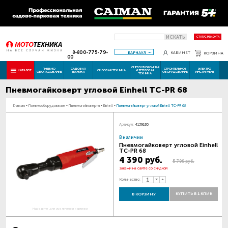
ИСКАТЬ
СТАТУС РЕМОНТА
8-800-775-79-
БАРНАУЛ
КАБИНЕТ
КОРЗИНА
00
СНЕГОУБОРОЧНАЯ
ПНЕВМО
САДОВАЯ
СТРОИТЕЛЬНОЕ
ЭЛЕКТРО
КАТАЛОГ
СИЛОВАЯ ТЕХНИКА
И ТЕПЛОВАЯ
ОБОРУДОВАНИЕ
ТЕХНИКА
ОБОРУДОВАНИЕ
ИНСТРУМЕНТ
ТЕХНИКА
Пневмогайковерт угловой Einhell TC-PR 68
Главная
-
Пневмооборудование
-
Пневмогайковерты
-
Einhell
-
Пневмогайковерт угловой Einhell TC-PR 68
Артикул:
4139180
В наличии
Пневмогайковерт угловой Einhell
TC-PR 68
4 390 руб.
5 799 руб.
Закажи на сайте со скидкой
Количество:
КУПИТЬ В 1 КЛИК
В КОРЗИНУ
Наведите для увеличения картинки