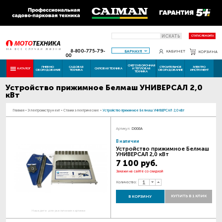
ИСКАТЬ
СТАТУС РЕМОНТА
8-800-775-79-
БАРНАУЛ
КАБИНЕТ
КОРЗИНА
00
СНЕГОУБОРОЧНАЯ
ПНЕВМО
САДОВАЯ
СТРОИТЕЛЬНОЕ
ЭЛЕКТРО
КАТАЛОГ
СИЛОВАЯ ТЕХНИКА
И ТЕПЛОВАЯ
ОБОРУДОВАНИЕ
ТЕХНИКА
ОБОРУДОВАНИЕ
ИНСТРУМЕНТ
ТЕХНИКА
Устройство прижимное Белмаш УНИВЕРСАЛ 2,0
кВт
Главная
-
Электроинструмент
-
Станки электрические
-
Устройство прижимное Белмаш УНИВЕРСАЛ 2,0 кВт
Артикул:
D008A
В наличии
Устройство прижимное Белмаш
УНИВЕРСАЛ 2,0 кВт
7 100 руб.
Закажи на сайте со скидкой
Количество:
КУПИТЬ В 1 КЛИК
В КОРЗИНУ
Наведите для увеличения картинки