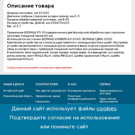
Описание товара
Ширина заготовки, мм 15-200
Диапазон глубины строгания за один проход, мм 0-3
Толщина обрабатываемой заготовки, мм 8-63
Размер устройства, Д×Ш×В, мм 255×270×105
Вес, кг 2,7
Прижимное БЕЛМАШ УП-05 предназначено для безопасной обработки при строгании
заготовок толщиной менее 60 мм.
Используется на станках БЕЛМАШ УНИВЕРСАЛ-2000, БЕЛМАШ СДМК-2000.
Крепление устройства на станок осуществляется с помощью винтов и шайб. Настройка
устройства выполняется с помощью ручки зажима в верху и ручки пружинного блока
сбоку в соответствии с требуемой толщиной заготовки или усилием ее прижатия.
В комплекте: блок пружинный, опора правая, опора левая, ось вращения, ось зажима,
ручка зажима, винт М5×12 (4шт), гайка М8 (2шт), шайба пружинная 5 (4шт), шайба
пружинная 8 (2шт).
Перед покупкой уточняйте технические характеристики
НАШИ АДРЕСА
ПОКУПАТЕЛЯМ
О НАС
СЕРВИС
Алтайский край
Как зарегистрироваться
Основание компании
Адреса сервисных
центров
Новосибирская область
Оформление заказа
Политика
конфиденциальности
Гарантийное
Самовывоз
обслуживание
Пользовательское
Данный сайт использует файлы
cookies
.
Способы оплаты
соглашение
Проверить статус
ремонта
Новости
Подтвердите согласие на использование
Акции и скидки
Оставить отзыв
или покиньте сайт
ЕСТЬ ВОПРОСЫ? НАПИШИТЕ НАМ!
admin@mototehnika-gk.ru
Внимание! Сайт не является публичной офертой!