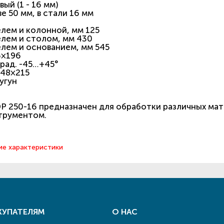
ый (1 - 16 мм)
е 50 мм, в стали 16 мм
лем и колонной, мм 125
лем и столом, мм 430
лем и основанием, мм 545
6×196
град. -45…+45°
348×215
угун
DP 250-16 предназначен для обработки различных м
трументом.
ие характеристики
КУПАТЕЛЯМ
О НАС