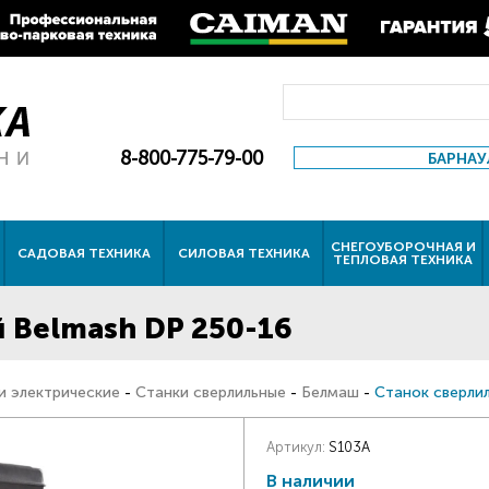
8-800-775-79-00
БАРНАУ
СНЕГОУБОРОЧНАЯ И
САДОВАЯ ТЕХНИКА
СИЛОВАЯ ТЕХНИКА
ТЕПЛОВАЯ ТЕХНИКА
 Belmash DP 250-16
и электрические
-
Станки сверлильные
-
Белмаш
-
Станок сверли
Артикул:
S103A
В наличии