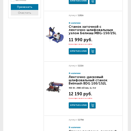
БЕЛМАШ
КУПИТЬ В 1 КЛИК
Применить
Очистить
Артикул:
S281A
В наличии
Станок заточной с
ленточно-шлифовальным
узлом Белмаш MBG-150/25L
11 990 руб.
Цена при заказе на сайте
КУПИТЬ В 1 КЛИК
Артикул:
S221A
В наличии
Ленточно-дисковый
шлифовальный станок
Belmash BDG 100/152L
500 Вт, 2980 об/мин, 11, 6 кг
12 190 руб.
Цена при заказе на сайте
КУПИТЬ В 1 КЛИК
Артикул:
S279A
В наличии