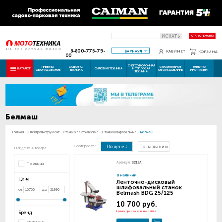
ИСКАТЬ
СТАТУС РЕМОНТА
8-800-775-79-
БАРНАУЛ
КАБИНЕТ
КОРЗИНА
00
СНЕГОУБОРОЧНАЯ
ПНЕВМО
САДОВАЯ
СТРОИТЕЛЬНОЕ
ЭЛЕКТРО
КАТАЛОГ
СИЛОВАЯ ТЕХНИКА
И ТЕПЛОВАЯ
ОБОРУДОВАНИЕ
ТЕХНИКА
ОБОРУДОВАНИЕ
ИНСТРУМЕНТ
ТЕХНИКА
Белмаш
Главная
-
Электроинструмент
-
Станки электрические
-
Станки шлифовальные
-
Белмаш
Сортировать:
По цене
По названию
Найдено 4 товара
Артикул:
S212A
По акции
В наличии
Цена
Ленточно-дисковый
шлифовальный станок
от
до
Belmash BDG 25/125
10 700 руб.
Цена при заказе на сайте
Бренд