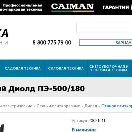
8-800-775-79-00
БАРНАУ
СНЕГОУБОРОЧНАЯ И
САДОВАЯ ТЕХНИКА
СИЛОВАЯ ТЕХНИКА
ТЕПЛОВАЯ ТЕХНИКА
ый Диолд ПЭ-500/180
и электрические
-
Станки плиткорезные
-
Диолд
-
Станок плитко
Артикул:
20021011
В наличии