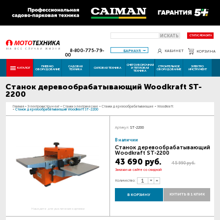
ИСКАТЬ
СТАТУС РЕМОНТА
8-800-775-79-
БАРНАУЛ
КАБИНЕТ
КОРЗИНА
00
СНЕГОУБОРОЧНАЯ
ПНЕВМО
САДОВАЯ
СТРОИТЕЛЬНОЕ
ЭЛЕКТРО
КАТАЛОГ
СИЛОВАЯ ТЕХНИКА
И ТЕПЛОВАЯ
ОБОРУДОВАНИЕ
ТЕХНИКА
ОБОРУДОВАНИЕ
ИНСТРУМЕНТ
ТЕХНИКА
Станок деревообрабатывающий Woodkraft ST-
2200
Главная
-
Электроинструмент
-
Станки электрические
-
Станки деревообрабатывающие
-
Woodkraft
-
Станок деревообрабатывающий Woodkraft ST-2200
Артикул:
ST-2200
В наличии
Станок деревообрабатывающий
Woodkraft ST-2200
43 690 руб.
45 990 руб.
Закажи на сайте со скидкой
Количество:
КУПИТЬ В 1 КЛИК
В КОРЗИНУ
Наведите для увеличения картинки