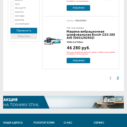
BOSCH
уточняйте у менеджера
DCK
ПОД ЗАКАЗ
FELISATTI
MAKITA
METABO
ДИОЛД
Артикул:
0601292902
ИНТЕРСКОЛ
Нет на складе
Применить
Машина вибрационная
шлифовальная Bosch GSS 280
Очистить
AVE (0601292902)
350Вт.114*226мм
46 280 руб.
Цена не является окончательной, точную цену и сроки
уточняйте у менеджера
ПОД ЗАКАЗ
1
2
НАШИ АДРЕСА
ПОКУПАТЕЛЯМ
О НАС
СЕРВИС