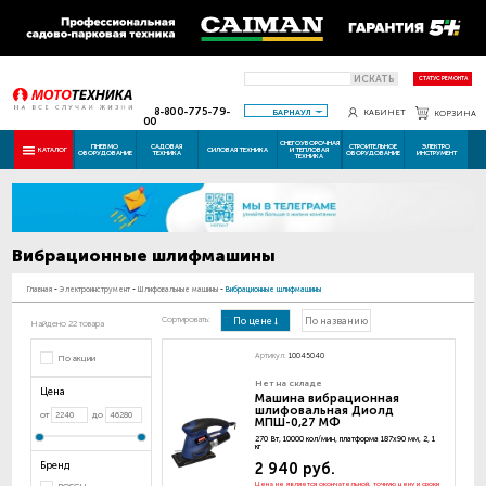
ИСКАТЬ
СТАТУС РЕМОНТА
8-800-775-79-
БАРНАУЛ
КАБИНЕТ
КОРЗИНА
00
СНЕГОУБОРОЧНАЯ
ПНЕВМО
САДОВАЯ
СТРОИТЕЛЬНОЕ
ЭЛЕКТРО
КАТАЛОГ
СИЛОВАЯ ТЕХНИКА
И ТЕПЛОВАЯ
ОБОРУДОВАНИЕ
ТЕХНИКА
ОБОРУДОВАНИЕ
ИНСТРУМЕНТ
ТЕХНИКА
Вибрационные шлифмашины
Главная
-
Электроинструмент
-
Шлифовальные машины
-
Вибрационные шлифмашины
Сортировать:
По цене
По названию
Найдено 22 товара
Артикул:
10045040
По акции
Нет на складе
Цена
Машина вибрационная
шлифовальная Диолд
от
до
МПШ-0,27 МФ
270 Вт, 10000 кол/мин, платформа 187х90 мм, 2, 1
кг
Бренд
2 940 руб.
Цена не является окончательной, точную цену и сроки