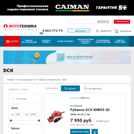
ИСКАТЬ
СТАТУС РЕМОНТА
8-800-775-79-
БАРНАУЛ
КАБИНЕТ
КОРЗИНА
00
СНЕГОУБОРОЧНАЯ
ПНЕВМО
САДОВАЯ
СТРОИТЕЛЬНОЕ
ЭЛЕКТРО
КАТАЛОГ
СИЛОВАЯ ТЕХНИКА
И ТЕПЛОВАЯ
ОБОРУДОВАНИЕ
ТЕХНИКА
ОБОРУДОВАНИЕ
ИНСТРУМЕНТ
ТЕХНИКА
DCK
Главная
-
Электроинструмент
-
Рубанки электрические
-
DCK
Сортировать:
По цене
По названию
Найдено 2 товара
Артикул:
KMB03-82
По акции
В наличии
Цена
Рубанок DCK KMB03-82
от
до
500Вт, 82 мм, 2, 9кг
7 990 руб.
8 990 руб.
Цена при заказе на сайте
Бренд
КУПИТЬ В 1 КЛИК