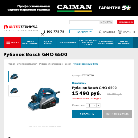
ИСКАТЬ
СТАТУС РЕМОНТА
8-800-775-79-
БАРНАУЛ
КАБИНЕТ
КОРЗИНА
00
СНЕГОУБОРОЧНАЯ
ПНЕВМО
САДОВАЯ
СТРОИТЕЛЬНОЕ
ЭЛЕКТРО
КАТАЛОГ
СИЛОВАЯ ТЕХНИКА
И ТЕПЛОВАЯ
ОБОРУДОВАНИЕ
ТЕХНИКА
ОБОРУДОВАНИЕ
ИНСТРУМЕНТ
ТЕХНИКА
Рубанок Bosch GHO 6500
Главная
-
Электроинструмент
-
Рубанки электрические
-
Bosch
-
Рубанок Bosch GHO 6500
Артикул:
0601596000
В наличии
Рубанок Bosch GHO 6500
15 490 руб.
16 300 руб.
Закажи на сайте со скидкой
Количество:
КУПИТЬ В 1 КЛИК
В КОРЗИНУ
Наведите для увеличения картинки