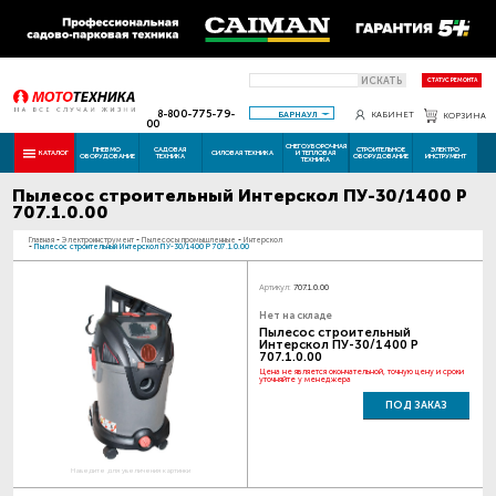
ИСКАТЬ
СТАТУС РЕМОНТА
8-800-775-79-
БАРНАУЛ
КАБИНЕТ
КОРЗИНА
00
СНЕГОУБОРОЧНАЯ
ПНЕВМО
САДОВАЯ
СТРОИТЕЛЬНОЕ
ЭЛЕКТРО
КАТАЛОГ
СИЛОВАЯ ТЕХНИКА
И ТЕПЛОВАЯ
ОБОРУДОВАНИЕ
ТЕХНИКА
ОБОРУДОВАНИЕ
ИНСТРУМЕНТ
ТЕХНИКА
Пылесос строительный Интерскол ПУ-30/1400 Р
707.1.0.00
Главная
-
Электроинструмент
-
Пылесосы промышленные
-
Интерскол
-
Пылесос строительный Интерскол ПУ-30/1400 Р 707.1.0.00
Артикул:
707.1.0.00
Нет на складе
Пылесос строительный
Интерскол ПУ-30/1400 Р
707.1.0.00
Цена не является окончательной, точную цену и сроки
уточняйте у менеджера
ПОД ЗАКАЗ
Наведите для увеличения картинки