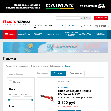
ИСКАТЬ
СТАТУС РЕМОНТА
8-800-775-79-
БАРНАУЛ
КАБИНЕТ
КОРЗИНА
00
СНЕГОУБОРОЧНАЯ
ПНЕВМО
САДОВАЯ
СТРОИТЕЛЬНОЕ
ЭЛЕКТРО
КАТАЛОГ
СИЛОВАЯ ТЕХНИКА
И ТЕПЛОВАЯ
ОБОРУДОВАНИЕ
ТЕХНИКА
ОБОРУДОВАНИЕ
ИНСТРУМЕНТ
ТЕХНИКА
Парма
Главная
-
Электроинструмент
-
Пилы электрические
-
Сабельные пилы
-
Парма
Сортировать:
По цене
По названию
Найдено 2 товара
Артикул:
02.032.00001
По акции
В наличии
Цена
Пила сабельная Парма
ПС-01-115/800
от
до
800Вт, 900-3000 ход/мин, пропил 115 мм
3 500 руб.
Бренд
Цена при заказе на сайте