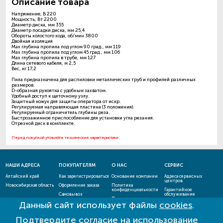
Описание товара
Напряжение, В 220
Мощность, Вт 2200
Диаметр диска, мм 355
Диаметр посадки диска, мм 25,4
Обороты холостого хода, об/мин 3800
Двойная изоляция
Max глубина пропила под углом 90 град., мм 119
Max глубина пропила под углом 45 град., мм 106
Max глубина пропила в трубе, мм 127
Длина сетевого кабеля, м 2,5
Вес, кг 17,2
Пила предназначена для распиловки металлических труб и профилей различных
размеров.
D-образная рукоятка с удобным захватом.
Удобный доступ к щеточному узлу.
Защитный кожух для защиты оператора от искр.
Регулируемая направляющая пластина (3 положения).
Регулируемый ограничитель глубины реза.
Быстрозажимное приспособление для установки угла резания.
Отрезной диск в комплекте.
Перед покупкой уточняйте технические характеристики
НАШИ АДРЕСА
ПОКУПАТЕЛЯМ
О НАС
СЕРВИС
Алтайский край
Как зарегистрироваться
Основание компании
Адреса сервисных
центров
Новосибирская область
Оформление заказа
Политика
конфиденциальности
Гарантийное
Самовывоз
обслуживание
Пользовательское
Данный сайт использует файлы
cookies
.
Способы оплаты
соглашение
Проверить статус
ремонта
Новости
Подтвердите согласие на использование
Акции и скидки