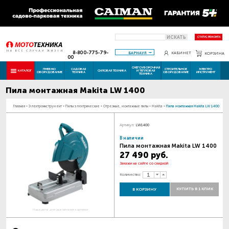
ИСКАТЬ
СТАТУС РЕМОНТА
8-800-775-79-
БАРНАУЛ
КАБИНЕТ
КОРЗИНА
00
СНЕГОУБОРОЧНАЯ
ПНЕВМО
САДОВАЯ
СТРОИТЕЛЬНОЕ
ЭЛЕКТРО
КАТАЛОГ
СИЛОВАЯ ТЕХНИКА
И ТЕПЛОВАЯ
ОБОРУДОВАНИЕ
ТЕХНИКА
ОБОРУДОВАНИЕ
ИНСТРУМЕНТ
ТЕХНИКА
Пила монтажная Makita LW 1400
Главная
-
Электроинструмент
-
Пилы электрические
-
Отрезные, монтажные пилы
-
Makita
-
Пила монтажная Makita LW 1400
Артикул:
LW1400
В наличии
Пила монтажная Makita LW 1400
27 490 руб.
Закажи на сайте со скидкой
Количество:
КУПИТЬ В 1 КЛИК
В КОРЗИНУ
Наведите для увеличения картинки