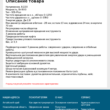
Описание товара
Напряжение, В 220
Мощность, Вт 800
Тип - SDS-Plus
Частота вращения на х.х., об/мин 0-1250
Частота ударов на х.х., уд/мин 0-5780
Энергия удара, Дж 2,8
Max диаметр сверления в бетоне - 28 мм; в стали 13 мм; в древесине 24 мм; в кирпиче
70 мм
Регулировка числа оборотов
Изменение направления вращения инструмента
3 режима работы
Предохранительная муфта
Предустановка углового положения инструмента
Вес, кг 3,5
Перфоратор имеет 3 режима работы: сверление с ударом, сверление и отбойные
работы.
Кривошипно-шатунный механизм для высокой мощности удара.
Вертикальное расположение двигателя для увеличения энергии удара и уменьшения
вибрационной нагрузки.
Корпус редуктора из алюминиевого сплава.
Защита от вибрации основной рукоятки.
Щеточный реверс.
Шнур питания в резиновой изоляции 4 метра.
Режим фиксации зубила в установленном положении Vario-Lock.
В комплекте поставки: рукоятка дополнительная, ограничитель глубины, кейс
пластмассовый.
Перед покупкой уточняйте технические характеристики
НАШИ АДРЕСА
ПОКУПАТЕЛЯМ
О НАС
СЕРВИС
Алтайский край
Как зарегистрироваться
Основание компании
Адреса сервисных
центров
Новосибирская область
Оформление заказа
Политика
конфиденциальности
Гарантийное