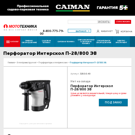
ИСКАТЬ
СТАТУС РЕМОНТА
8-800-775-79-
БАРНАУЛ
КАБИНЕТ
КОРЗИНА
00
СНЕГОУБОРОЧНАЯ
ПНЕВМО
САДОВАЯ
СТРОИТЕЛЬНОЕ
ЭЛЕКТРО
КАТАЛОГ
СИЛОВАЯ ТЕХНИКА
И ТЕПЛОВАЯ
ОБОРУДОВАНИЕ
ТЕХНИКА
ОБОРУДОВАНИЕ
ИНСТРУМЕНТ
ТЕХНИКА
Перфоратор Интерскол П-28/800 ЭВ
Главная
-
Электроинструмент
-
Перфораторы электрические
-
Перфоратор Интерскол П-28/800 ЭВ
Артикул:
328.0.0.40
Нет на складе
Перфоратор Интерскол
П-28/800 ЭВ
Цена не является окончательной, точную цену и сроки
уточняйте у менеджера
ПОД ЗАКАЗ
Наведите для увеличения картинки