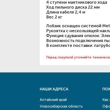
4 ступени маятникового хода
Ход пильного диска 22 мм
Длина кабеля 2,4 м
Вес 2 кг
Лобзик оснащен системой Meta
Рукоятка с нескользящей накла
Функция сдувания опилок. Элек
Возможность подключения пы
В комплекте поставки: патруб
Перед покупкой уточняйте техническ
НАШИ АДРЕСА
ПО
Алтайский край
Как
Новосибирская область
Офо