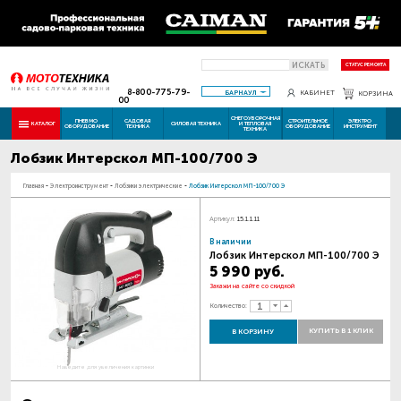
ИСКАТЬ
СТАТУС РЕМОНТА
8-800-775-79-
БАРНАУЛ
КАБИНЕТ
КОРЗИНА
00
СНЕГОУБОРОЧНАЯ
ПНЕВМО
САДОВАЯ
СТРОИТЕЛЬНОЕ
ЭЛЕКТРО
КАТАЛОГ
СИЛОВАЯ ТЕХНИКА
И ТЕПЛОВАЯ
ОБОРУДОВАНИЕ
ТЕХНИКА
ОБОРУДОВАНИЕ
ИНСТРУМЕНТ
ТЕХНИКА
Лобзик Интерскол МП-100/700 Э
Главная
-
Электроинструмент
-
Лобзики электрические
-
Лобзик Интерскол МП-100/700 Э
Артикул:
15.1.1.11
В наличии
Лобзик Интерскол МП-100/700 Э
5 990 руб.
Закажи на сайте со скидкой
Количество:
КУПИТЬ В 1 КЛИК
В КОРЗИНУ
Наведите для увеличения картинки