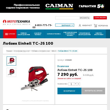
ИСКАТЬ
СТАТУС РЕМОНТА
8-800-775-79-
БАРНАУЛ
КАБИНЕТ
КОРЗИНА
00
СНЕГОУБОРОЧНАЯ
ПНЕВМО
САДОВАЯ
СТРОИТЕЛЬНОЕ
ЭЛЕКТРО
КАТАЛОГ
СИЛОВАЯ ТЕХНИКА
И ТЕПЛОВАЯ
ОБОРУДОВАНИЕ
ТЕХНИКА
ОБОРУДОВАНИЕ
ИНСТРУМЕНТ
ТЕХНИКА
Лобзик Einhell TC-JS 100
Главная
-
Электроинструмент
-
Лобзики электрические
-
Einhell
-
Лобзик Einhell TC-JS 100
Артикул:
4321160
В наличии
Лобзик Einhell TC-JS 100
7 290 руб.
9 499 руб.
Закажи на сайте со скидкой
Количество:
КУПИТЬ В 1 КЛИК
В КОРЗИНУ
Наведите для увеличения картинки