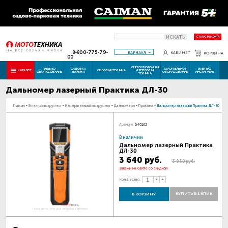
ИСКАТЬ
СТАТУС РЕМОНТА
8-800-775-79-
БАРНАУЛ
КАБИНЕТ
КОРЗИНА
00
СНЕГОУБОРОЧНАЯ
ПНЕВМО
САДОВАЯ
СТРОИТЕЛЬНОЕ
ЭЛЕКТРО
КАТАЛОГ
СИЛОВАЯ ТЕХНИКА
И ТЕПЛОВАЯ
ОБОРУДОВАНИЕ
ТЕХНИКА
ОБОРУДОВАНИЕ
ИНСТРУМЕНТ
ТЕХНИКА
Дальномер лазерный Практика ДЛ-30
Главная
-
Электроинструмент
-
Измерительный инструмент
-
Дальномеры
-
Практика
-
Дальномер лазерный Практика ДЛ-30
Артикул:
640162
В наличии
Дальномер лазерный Практика
ДЛ-30
3 640 руб.
3 830 руб.
Закажи на сайте со скидкой
Количество:
КУПИТЬ В 1 КЛИК
В КОРЗИНУ
Наведите для увеличения картинки