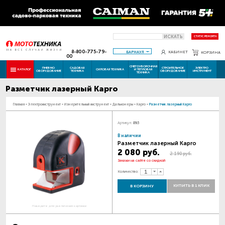
ИСКАТЬ
СТАТУС РЕМОНТА
8-800-775-79-
БАРНАУЛ
КАБИНЕТ
КОРЗИНА
00
СНЕГОУБОРОЧНАЯ
ПНЕВМО
САДОВАЯ
СТРОИТЕЛЬНОЕ
ЭЛЕКТРО
КАТАЛОГ
СИЛОВАЯ ТЕХНИКА
И ТЕПЛОВАЯ
ОБОРУДОВАНИЕ
ТЕХНИКА
ОБОРУДОВАНИЕ
ИНСТРУМЕНТ
ТЕХНИКА
Разметчик лазерный Kapro
Главная
-
Электроинструмент
-
Измерительный инструмент
-
Дальномеры
-
Kapro
-
Разметчик лазерный Kapro
Артикул:
893
В наличии
Разметчик лазерный Kapro
2 080 руб.
2 190 руб.
Закажи на сайте со скидкой
Количество:
КУПИТЬ В 1 КЛИК
В КОРЗИНУ
Наведите для увеличения картинки