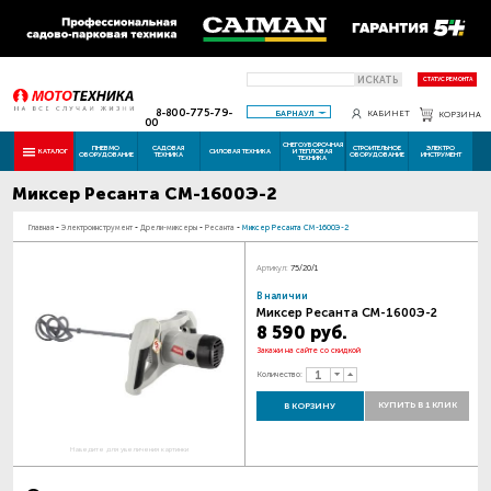
ИСКАТЬ
СТАТУС РЕМОНТА
8-800-775-79-
БАРНАУЛ
КАБИНЕТ
КОРЗИНА
00
СНЕГОУБОРОЧНАЯ
ПНЕВМО
САДОВАЯ
СТРОИТЕЛЬНОЕ
ЭЛЕКТРО
КАТАЛОГ
СИЛОВАЯ ТЕХНИКА
И ТЕПЛОВАЯ
ОБОРУДОВАНИЕ
ТЕХНИКА
ОБОРУДОВАНИЕ
ИНСТРУМЕНТ
ТЕХНИКА
Миксер Ресанта СМ-1600Э-2
Главная
-
Электроинструмент
-
Дрели-миксеры
-
Ресанта
-
Миксер Ресанта СМ-1600Э-2
Артикул:
75/20/1
В наличии
Миксер Ресанта СМ-1600Э-2
8 590 руб.
Закажи на сайте со скидкой
Количество:
КУПИТЬ В 1 КЛИК
В КОРЗИНУ
Наведите для увеличения картинки