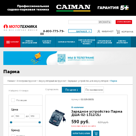
ИСКАТЬ
СТАТУС РЕМОНТА
8-800-775-79-
БАРНАУЛ
КАБИНЕТ
КОРЗИНА
00
СНЕГОУБОРОЧНАЯ
ПНЕВМО
САДОВАЯ
СТРОИТЕЛЬНОЕ
ЭЛЕКТРО
КАТАЛОГ
СИЛОВАЯ ТЕХНИКА
И ТЕПЛОВАЯ
ОБОРУДОВАНИЕ
ТЕХНИКА
ОБОРУДОВАНИЕ
ИНСТРУМЕНТ
ТЕХНИКА
Парма
Главная
-
Электроинструмент
-
Аккумуляторный инструмент
-
Зарядные устройства для аккумуляторов
-
Парма
Сортировать:
По цене
По названию
Найдено 4 товара
Артикул:
02.029.00051
По акции
В наличии
Цена
Зарядное устройство Парма
ДША-02-1312/2Li
от
до
590 руб.
620 руб.
Цена при заказе на сайте
Бренд
КУПИТЬ В 1 КЛИК