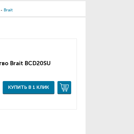
-
Brait
тво Brait BCD20SU
КУПИТЬ В 1 КЛИК