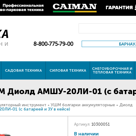
8-800-775-79-00
БАРНАУ
СНЕГОУБОРОЧНАЯ И
САДОВАЯ ТЕХНИКА
СИЛОВАЯ ТЕХНИКА
ТЕПЛОВАЯ ТЕХНИКА
 Диолд АМШУ-20ЛИ-01 (c батаре
уляторный инструмент
-
УШМ болгарки аккумуляторные
-
Диолд
ЛИ-01 (c батареей и ЗУ в кейсе)
Артикул:
10300051
В наличии