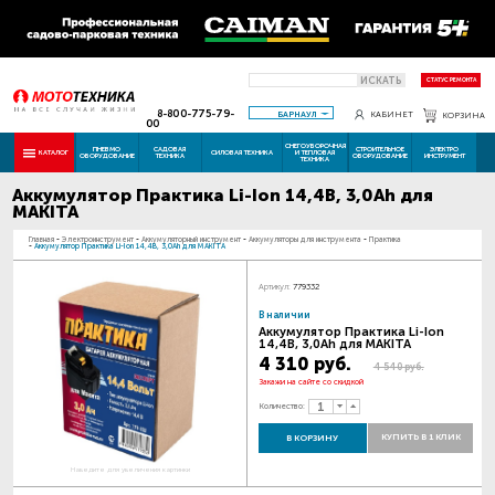
ИСКАТЬ
СТАТУС РЕМОНТА
8-800-775-79-
БАРНАУЛ
КАБИНЕТ
КОРЗИНА
00
СНЕГОУБОРОЧНАЯ
ПНЕВМО
САДОВАЯ
СТРОИТЕЛЬНОЕ
ЭЛЕКТРО
КАТАЛОГ
СИЛОВАЯ ТЕХНИКА
И ТЕПЛОВАЯ
ОБОРУДОВАНИЕ
ТЕХНИКА
ОБОРУДОВАНИЕ
ИНСТРУМЕНТ
ТЕХНИКА
Аккумулятор Практика Li-Ion 14,4В, 3,0Ah для
MAKITA
Главная
-
Электроинструмент
-
Аккумуляторный инструмент
-
Аккумуляторы для инструмента
-
Практика
-
Аккумулятор Практика Li-Ion 14,4В, 3,0Ah для MAKITA
Артикул:
779332
В наличии
Аккумулятор Практика Li-Ion
14,4В, 3,0Ah для MAKITA
4 310 руб.
4 540 руб.
Закажи на сайте со скидкой
Количество:
КУПИТЬ В 1 КЛИК
В КОРЗИНУ
Наведите для увеличения картинки