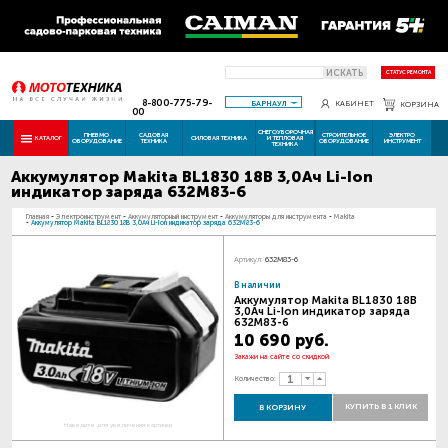
ИСКАТЬ
СТАТУС РЕМОНТА
8-800-775-79-
БАРНАУЛ
КАБИНЕТ
КОРЗИНА
00
СНЕГОУБОРОЧНАЯ
ПНЕВМО
САДОВАЯ
СТРОИТЕЛЬНОЕ
ЭЛЕКТРО
КАТАЛОГ
СИЛОВАЯ ТЕХНИКА
И ТЕПЛОВАЯ
ОБОРУДОВАНИЕ
ТЕХНИКА
ОБОРУДОВАНИЕ
ИНСТРУМЕНТ
ТЕХНИКА
Аккумулятор Makita BL1830 18В 3,0Ач Li-Ion
индикатор заряда 632M83-6
Главная
-
Электроинструмент
-
Аккумуляторный инструмент
-
Аккумуляторы для инструмента
-
Makita
-
Аккумулятор Makita BL1830 18В 3,0Ач Li-Ion индикатор заряда 632M83-6
Артикул:
632M83-6
В наличии
Аккумулятор Makita BL1830 18В
3,0Ач Li-Ion индикатор заряда
632M83-6
10 690 руб.
Закажи на сайте со скидкой
Количество:
КУПИТЬ В 1 КЛИК
В КОРЗИНУ
Наведите для увеличения картинки