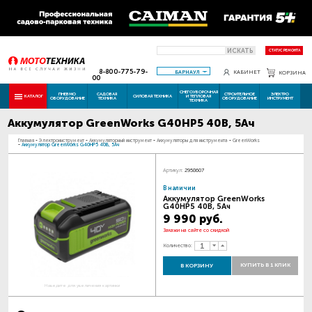
ИСКАТЬ
СТАТУС РЕМОНТА
8-800-775-79-
БАРНАУЛ
КАБИНЕТ
КОРЗИНА
00
СНЕГОУБОРОЧНАЯ
ПНЕВМО
САДОВАЯ
СТРОИТЕЛЬНОЕ
ЭЛЕКТРО
КАТАЛОГ
СИЛОВАЯ ТЕХНИКА
И ТЕПЛОВАЯ
ОБОРУДОВАНИЕ
ТЕХНИКА
ОБОРУДОВАНИЕ
ИНСТРУМЕНТ
ТЕХНИКА
Аккумулятор GreenWorks G40HP5 40В, 5Ач
Главная
-
Электроинструмент
-
Аккумуляторный инструмент
-
Аккумуляторы для инструмента
-
GreenWorks
-
Аккумулятор GreenWorks G40HP5 40В, 5Ач
Артикул:
2958607
В наличии
Аккумулятор GreenWorks
G40HP5 40В, 5Ач
9 990 руб.
Закажи на сайте со скидкой
Количество:
КУПИТЬ В 1 КЛИК
В КОРЗИНУ
Наведите для увеличения картинки