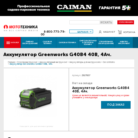
ИСКАТЬ
СТАТУС РЕМОНТА
8-800-775-79-
БАРНАУЛ
КАБИНЕТ
КОРЗИНА
00
СНЕГОУБОРОЧНАЯ
ПНЕВМО
САДОВАЯ
СТРОИТЕЛЬНОЕ
ЭЛЕКТРО
КАТАЛОГ
СИЛОВАЯ ТЕХНИКА
И ТЕПЛОВАЯ
ОБОРУДОВАНИЕ
ТЕХНИКА
ОБОРУДОВАНИЕ
ИНСТРУМЕНТ
ТЕХНИКА
Аккумулятор Greenworks G40B4 40В, 4Ач.
Главная
-
Электроинструмент
-
Аккумуляторный инструмент
-
Аккумуляторы для инструмента
-
GreenWorks
-
Аккумулятор Greenworks G40B4 40В, 4Ач.
Артикул:
2927007
Нет на складе
Аккумулятор Greenworks G40B4
40В, 4Ач.
Цена не является окончательной, точную цену и сроки
уточняйте у менеджера
ПОД ЗАКАЗ
Наведите для увеличения картинки