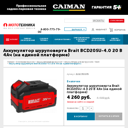
ИСКАТЬ
СТАТУС РЕМОНТА
8-800-775-79-
БАРНАУЛ
КАБИНЕТ
КОРЗИНА
00
СНЕГОУБОРОЧНАЯ
ПНЕВМО
САДОВАЯ
СТРОИТЕЛЬНОЕ
ЭЛЕКТРО
КАТАЛОГ
СИЛОВАЯ ТЕХНИКА
И ТЕПЛОВАЯ
ОБОРУДОВАНИЕ
ТЕХНИКА
ОБОРУДОВАНИЕ
ИНСТРУМЕНТ
ТЕХНИКА
Аккумулятор шуруповерта Brait BCD20SU-4.0 20 В
4Ач (на единой платформе)
Главная
-
Электроинструмент
-
Аккумуляторный инструмент
-
Аккумуляторы для инструмента
-
Brait
-
Аккумулятор шуруповерта Brait BCD20SU-4.0 20 В 4Ач (на единой платформе)
Артикул:
21.02.353.070
В наличии
Аккумулятор шуруповерта Brait
BCD20SU-4.0 20 В 4Ач (на единой
платформе)
4 260 руб.
4 480 руб.
Закажи на сайте со скидкой
Количество:
КУПИТЬ В 1 КЛИК
В КОРЗИНУ
Наведите для увеличения картинки