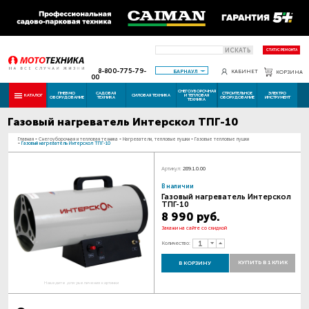
ИСКАТЬ
СТАТУС РЕМОНТА
8-800-775-79-
БАРНАУЛ
КАБИНЕТ
КОРЗИНА
00
СНЕГОУБОРОЧНАЯ
ПНЕВМО
САДОВАЯ
СТРОИТЕЛЬНОЕ
ЭЛЕКТРО
КАТАЛОГ
СИЛОВАЯ ТЕХНИКА
И ТЕПЛОВАЯ
ОБОРУДОВАНИЕ
ТЕХНИКА
ОБОРУДОВАНИЕ
ИНСТРУМЕНТ
ТЕХНИКА
Газовый нагреватель Интерскол ТПГ-10
Главная
-
Снегоуборочная и тепловая техника
-
Нагреватели, тепловые пушки
-
Газовые тепловые пушки
-
Газовый нагреватель Интерскол ТПГ-10
Артикул:
289.1.0.00
В наличии
Газовый нагреватель Интерскол
ТПГ-10
8 990 руб.
Закажи на сайте со скидкой
Количество:
КУПИТЬ В 1 КЛИК
В КОРЗИНУ
Наведите для увеличения картинки