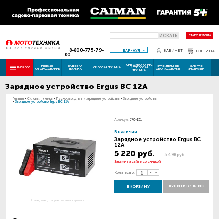
ИСКАТЬ
СТАТУС РЕМОНТА
8-800-775-79-
БАРНАУЛ
КАБИНЕТ
КОРЗИНА
00
СНЕГОУБОРОЧНАЯ
ПНЕВМО
САДОВАЯ
СТРОИТЕЛЬНОЕ
ЭЛЕКТРО
КАТАЛОГ
СИЛОВАЯ ТЕХНИКА
И ТЕПЛОВАЯ
ОБОРУДОВАНИЕ
ТЕХНИКА
ОБОРУДОВАНИЕ
ИНСТРУМЕНТ
ТЕХНИКА
Зарядное устройство Ergus BC 12А
Главная
-
Силовая техника
-
Пуско-зарядные и зарядные устройства
-
Зарядные устройства
-
Зарядное устройство Ergus BC 12А
Артикул:
770-131
В наличии
Зарядное устройство Ergus BC
12А
5 220 руб.
5 490 руб.
Закажи на сайте со скидкой
Количество:
КУПИТЬ В 1 КЛИК
В КОРЗИНУ
Наведите для увеличения картинки