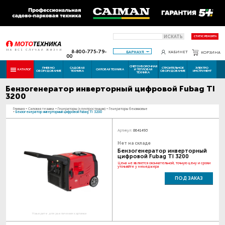
ИСКАТЬ
СТАТУС РЕМОНТА
8-800-775-79-
БАРНАУЛ
КАБИНЕТ
КОРЗИНА
00
СНЕГОУБОРОЧНАЯ
ПНЕВМО
САДОВАЯ
СТРОИТЕЛЬНОЕ
ЭЛЕКТРО
КАТАЛОГ
СИЛОВАЯ ТЕХНИКА
И ТЕПЛОВАЯ
ОБОРУДОВАНИЕ
ТЕХНИКА
ОБОРУДОВАНИЕ
ИНСТРУМЕНТ
ТЕХНИКА
Бензогенератор инверторный цифровой Fubag TI
3200
Главная
-
Силовая техника
-
Генераторы (электростанции)
-
Генераторы бензиновые
-
Бензогенератор инверторный цифровой Fubag TI 3200
Артикул:
8641493
Нет на складе
Бензогенератор инверторный
цифровой Fubag TI 3200
Цена не является окончательной, точную цену и сроки
уточняйте у менеджера
ПОД ЗАКАЗ
Наведите для увеличения картинки