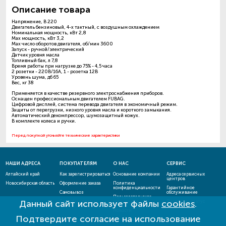
Описание товара
Напряжение, В 220
Двигатель бензиновый, 4-х тактный, с воздушным охлаждением
Номинальная мощность, кВт 2,8
Max мощность, кВт 3,2
Max число оборотов двигателя, об/мин 3600
Запуск - ручной/электрический
Датчик уровня масла
Топливный бак, л 7,8
Время работы при нагрузке до 75% - 4,5 часа
2 розетки - 220В/16А, 1 - розетка 12В
Уровень шума, дб 65
Вес, кг 38
Применяется в качестве резервного электроснабжения приборов.
Оснащен профессиональным двигателем FUBAG.
Цифровой дисплей, система перевода двигателя в экономичный режим.
Защиты от перегрузки, низкого уровня масла и короткого замыкания.
Автоматический декомпрессор, шумозащитный кожух.
В комплекте колеса и ручки.
Перед покупкой уточняйте технические характеристики
НАШИ АДРЕСА
ПОКУПАТЕЛЯМ
О НАС
СЕРВИС
Алтайский край
Как зарегистрироваться
Основание компании
Адреса сервисных
центров
Новосибирская область
Оформление заказа
Политика
конфиденциальности
Гарантийное
Самовывоз
обслуживание
Пользовательское
Данный сайт использует файлы
cookies
.
Способы оплаты
соглашение
Проверить статус
ремонта
Новости
Подтвердите согласие на использование
Акции и скидки