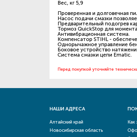
Вес, кг 5,9
Проверенная и долговечная пи
Насос подачи смазки позволяе
Предварительный подогрев ка
Тормоз QuickStop для момента
Антивибрационная система.
Компенсатор STIHL - обеспеч
Однорычажное управление бе
Боковое устройство натяжени
Система смазки цепи Ematic.
Перед покупкой уточняйте техническ
НАШИ АДРЕСА
ПО
Алтайский край
Как
Новосибирская область
Офо