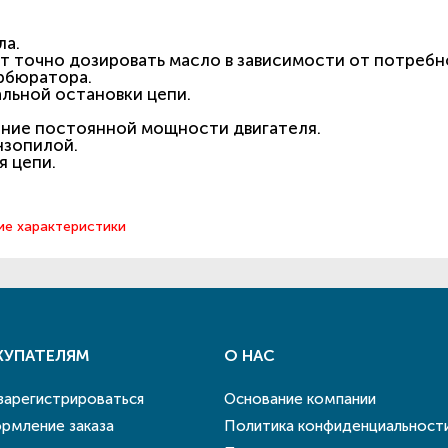
ла.
т точно дозировать масло в зависимости от потребн
рбюратора.
льной остановки цепи.
ение постоянной мощности двигателя.
нзопилой.
я цепи.
ие характеристики
КУПАТЕЛЯМ
О НАС
 зарегистрироваться
Основание компании
рмление заказа
Политика конфиденциальност