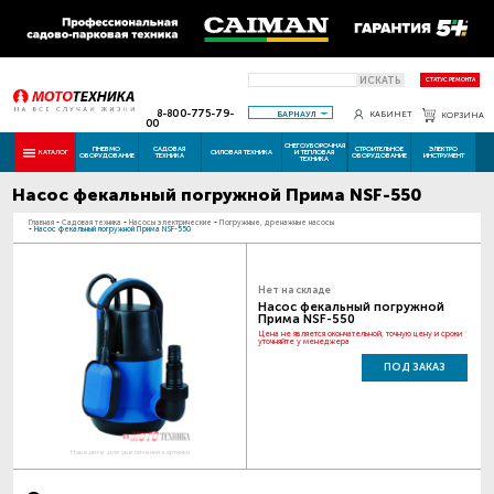
ИСКАТЬ
СТАТУС РЕМОНТА
8-800-775-79-
БАРНАУЛ
КАБИНЕТ
КОРЗИНА
00
СНЕГОУБОРОЧНАЯ
ПНЕВМО
САДОВАЯ
СТРОИТЕЛЬНОЕ
ЭЛЕКТРО
КАТАЛОГ
СИЛОВАЯ ТЕХНИКА
И ТЕПЛОВАЯ
ОБОРУДОВАНИЕ
ТЕХНИКА
ОБОРУДОВАНИЕ
ИНСТРУМЕНТ
ТЕХНИКА
Насос фекальный погружной Прима NSF-550
Главная
-
Садовая техника
-
Насосы электрические
-
Погружные, дренажные насосы
-
Насос фекальный погружной Прима NSF-550
Нет на складе
Насос фекальный погружной
Прима NSF-550
Цена не является окончательной, точную цену и сроки
уточняйте у менеджера
ПОД ЗАКАЗ
Наведите для увеличения картинки