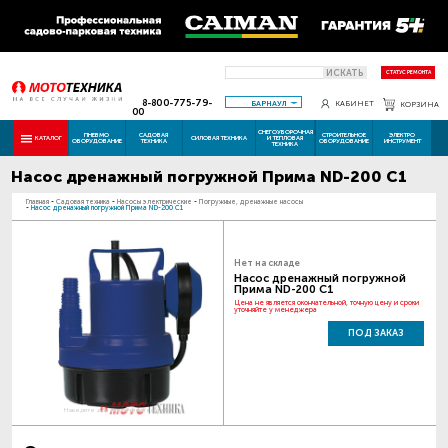
ИСКАТЬ
СТАТУС РЕМОНТА
8-800-775-79-
БАРНАУЛ
КАБИНЕТ
КОРЗИНА
00
СНЕГОУБОРОЧНАЯ
ПНЕВМО
САДОВАЯ
СТРОИТЕЛЬНОЕ
ЭЛЕКТРО
КАТАЛОГ
СИЛОВАЯ ТЕХНИКА
И ТЕПЛОВАЯ
ОБОРУДОВАНИЕ
ТЕХНИКА
ОБОРУДОВАНИЕ
ИНСТРУМЕНТ
ТЕХНИКА
Насос дренажный погружной Прима ND-200 С1
Главная
-
Садовая техника
-
Насосы электрические
-
Погружные, дренажные насосы
-
Насос дренажный погружной Прима ND-200 С1
Нет на складе
Насос дренажный погружной
Прима ND-200 С1
Цена не является окончательной, точную цену и сроки
уточняйте у менеджера
ПОД ЗАКАЗ
Наведите для увеличения картинки