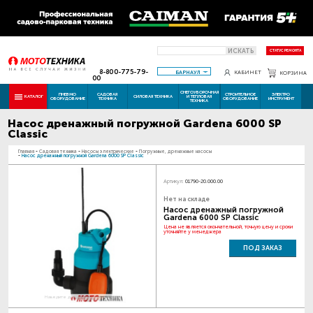
ИСКАТЬ
СТАТУС РЕМОНТА
8-800-775-79-
БАРНАУЛ
КАБИНЕТ
КОРЗИНА
00
СНЕГОУБОРОЧНАЯ
ПНЕВМО
САДОВАЯ
СТРОИТЕЛЬНОЕ
ЭЛЕКТРО
КАТАЛОГ
СИЛОВАЯ ТЕХНИКА
И ТЕПЛОВАЯ
ОБОРУДОВАНИЕ
ТЕХНИКА
ОБОРУДОВАНИЕ
ИНСТРУМЕНТ
ТЕХНИКА
Насос дренажный погружной Gardena 6000 SP
Classic
Главная
-
Садовая техника
-
Насосы электрические
-
Погружные, дренажные насосы
-
Насос дренажный погружной Gardena 6000 SP Classic
Артикул:
01790-20.000.00
Нет на складе
Насос дренажный погружной
Gardena 6000 SP Classic
Цена не является окончательной, точную цену и сроки
уточняйте у менеджера
ПОД ЗАКАЗ
Наведите для увеличения картинки